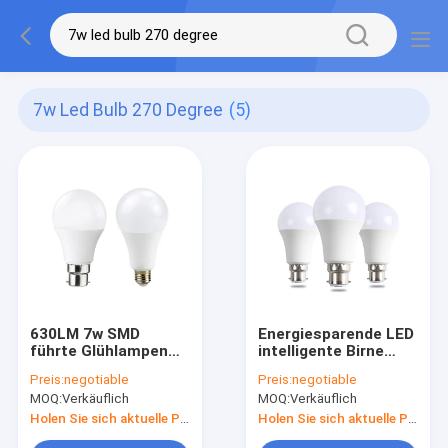
7w Led Bulb 270 Degree
(5)
630LM 7w SMD
Energiesparende LED
führte Glühlampen
intelligente Birne
eine 270 Grad-
SMD2835 des Birnen-
Preis:
negotiable
Preis:
negotiable
Innenbeleuchtung
270 Grad-E14
MOQ:
Verkäuflich
MOQ:
Verkäuflich
Holen Sie sich aktuelle Preis
Holen Sie sich aktuelle Preis