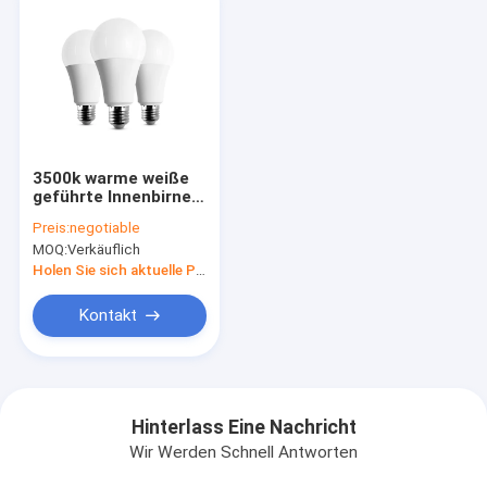
3500k warme weiße
geführte Innenbirne
7w 9w 12w 15w 18w
Preis:
negotiable
E27 B22
MOQ:
Verkäuflich
Holen Sie sich aktuelle Preis
Kontakt
Hinterlass Eine Nachricht
Wir Werden Schnell Antworten