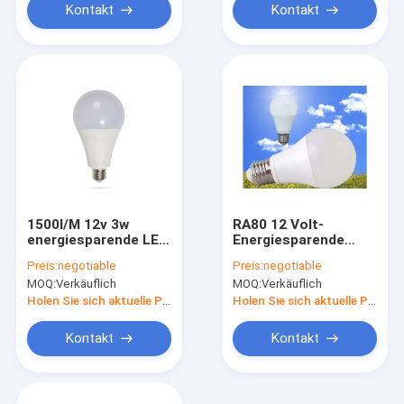
Kontakt
Kontakt
1500l/M 12v 3w
RA80 12 Volt-
energiesparende LED
Energiesparende
energiesparende
Glühlampen 100LM/W
Preis:
negotiable
Preis:
negotiable
Glühlampen Birnen-
E27 B22 E26
MOQ:
Verkäuflich
MOQ:
Verkäuflich
6500K B22
Holen Sie sich aktuelle Preis
Holen Sie sich aktuelle Preis
Kontakt
Kontakt