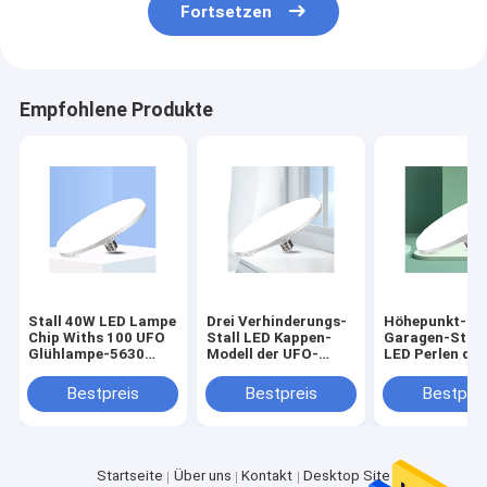
Fortsetzen
Empfohlene Produkte
Stall 40W LED Lampe
Drei Verhinderungs-
Höhepunkt-
Chip Withs 100 UFO
Stall LED Kappen-
Garagen-Stall
Glühlampe-5630
Modell der UFO-
LED Perlen der
bördelt
Glühlampe-220V
Glühlampe-we
energiesparendes
30W E27
Lampen-20W 
Bestpreis
Bestpreis
Bestprei
Startseite
Über uns
Kontakt
Desktop Site