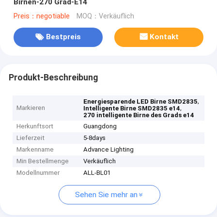
Birnen-270 Grad-E14
Preis：negotiable
MOQ：Verkäuflich
Bestpreis
Kontakt
Produkt-Beschreibung
,
Energiesparende LED Birne SMD2835
Markieren
,
Intelligente Birne SMD2835 e14
270 intelligente Birne des Grads e14
Herkunftsort
Guangdong
Lieferzeit
5-8days
Markenname
Advance Lighting
Min Bestellmenge
Verkäuflich
Modellnummer
ALL-BL01
Sehen Sie mehr an