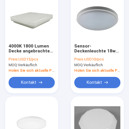
4000K 1800 Lumen
Sensor-
Decke angebrachte
Deckenleuchte 18w
LED beleuchtet 18
der Mikrowellen-
Preis:
USD15/pcs
Preis:
USD10/pcs
Watt geführtes
1650lm ringsum
MOQ:
Verkäuflich
MOQ:
Verkäuflich
Deckenleuchte-
geführte
Quadrat
Deckenleuchte
Holen Sie sich aktuelle Preis
Holen Sie sich aktuelle Preis
Kontakt
Kontakt
Haus
Produkte
Über uns