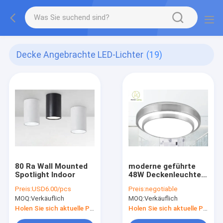
Decke Angebrachte LED-Lichter
(19)
80 Ra Wall Mounted
moderne geführte
Spotlight Indoor
48W Deckenleuchte
ringsum ebenen Berg
Preis:
USD6.00/pcs
Preis:
negotiable
MOQ:
Verkäuflich
MOQ:
Verkäuflich
Holen Sie sich aktuelle Preis
Holen Sie sich aktuelle Preis