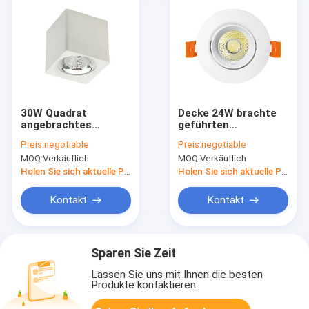
30W Quadrat
Decke 24W brachte
angebrachtes
geführten
Oberflächendownlight
Scheinwerfer LED-
Preis:
negotiable
Preis:
negotiable
des Schwarz-2700lm
Licht-90lm/W IP20
MOQ:
Verkäuflich
MOQ:
Verkäuflich
für Badezimmer
PFEILER an
Holen Sie sich aktuelle Preis
Holen Sie sich aktuelle Preis
Kontakt
Kontakt
Sparen Sie Zeit
Lassen Sie uns mit Ihnen die besten
Produkte kontaktieren.