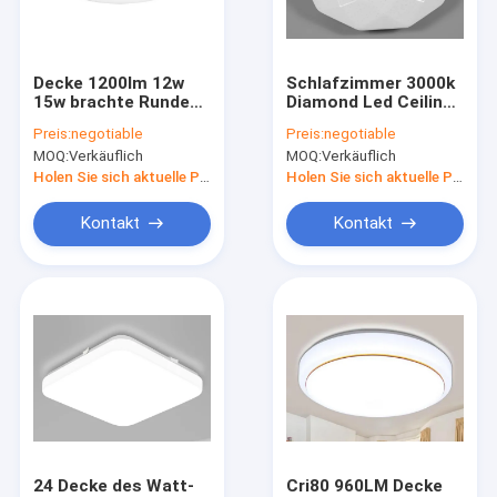
Fabrik-Ausflug
Qualitätskontrolle
Decke 1200lm 12w
Schlafzimmer 3000k
15w brachte Runden-
Diamond Led Ceiling
Treten Sie mit uns in Verbindung
Deckenleuchte LED-
Lights IP20 80lm/W
Preis:
negotiable
Preis:
negotiable
Licht-120pcs
MOQ:
Verkäuflich
MOQ:
Verkäuflich
SMD2835 an
Nachrichten
Holen Sie sich aktuelle Preis
Holen Sie sich aktuelle Preis
Fälle
Kontakt
Kontakt
Lichter des Haushalts-LED
Integrierte LED-Leuchtröhre
LED-Maiskolben-Licht
Flexible Neonbeleuchtung LED
24 Decke des Watt-
Cri80 960LM Decke