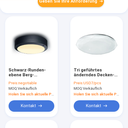
Geben Sie Ihre Anforderung
Schwarz-Runden-
Tri geführtes
ebene Berg-
änderndes Decken-
Deckenleuchte 12W
ebenes Licht der
Preis:
negotiable
Preis:
USD7/pcs
IP54 für Balkon-
Farbe22w*2 mit
MOQ:
Verkäuflich
MOQ:
Verkäuflich
Badezimmer
Fernsteuerungs-
2200LM
Holen Sie sich aktuelle Preis
Holen Sie sich aktuelle Preis
Kontakt
Kontakt