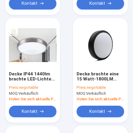
Kontakt
Kontakt
Decke IP44 1440lm
Decke brachte eine
brachte LED-Lichter
15 Watt-1800LM
an
geführten ebenen
Preis:
negotiable
Preis:
negotiable
Berg LED-Licht-
MOQ:
Verkäuflich
MOQ:
Verkäuflich
275mm einfacher
Kreis an
Holen Sie sich aktuelle Preis
Holen Sie sich aktuelle Preis
Kontakt
Kontakt