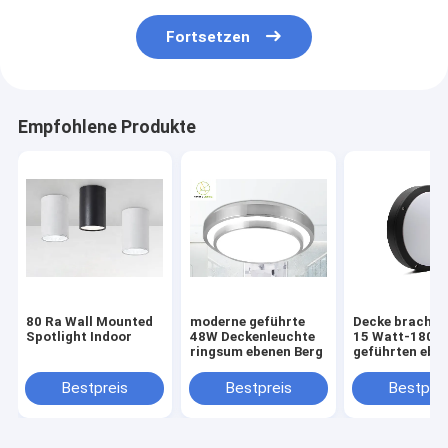
Fortsetzen
Empfohlene Produkte
80 Ra Wall Mounted
moderne geführte
Decke brachte 
Spotlight Indoor
48W Deckenleuchte
15 Watt-1800
ringsum ebenen Berg
geführten ebe
Berg LED-Lich
275mm einfac
Bestpreis
Bestpreis
Bestprei
Kreis an