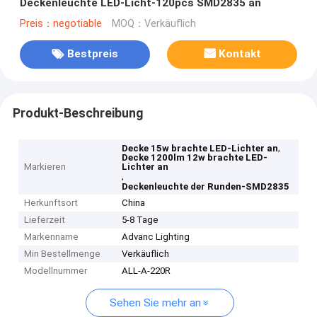
Deckenleuchte LED-Licht-120pcs SMD2835 an
Preis：negotiable
MOQ：Verkäuflich
Bestpreis
Kontakt
Produkt-Beschreibung
,
Decke 15w brachte LED-Lichter an
Decke 1200lm 12w brachte LED-
Markieren
Lichter an
,
Deckenleuchte der Runden-SMD2835
Herkunftsort
China
Lieferzeit
5-8 Tage
Markenname
Advanc Lighting
Min Bestellmenge
Verkäuflich
Modellnummer
ALL-A-220R
Sehen Sie mehr an