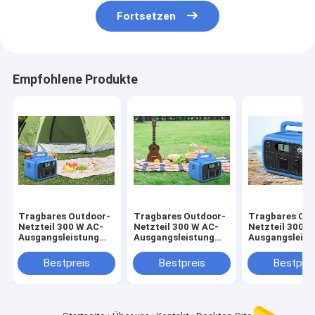
Fortsetzen
Empfohlene Produkte
Tragbares Outdoor-
Tragbares Outdoor-
Tragbares Out
Netzteil 300 W AC-
Netzteil 300 W AC-
Netzteil 300 W
Ausgangsleistung
Ausgangsleistung
Ausgangsleist
300 Wh Kapazität
300 Wh Kapazität
300 Wh Kapazi
Outdoor-
Outdoor-
Outdoor-
Bestpreis
Bestpreis
Bestprei
Campingstall-
Campingstall-
Campingstall-
Energiespeicher-
Energiespeicher-
Energiespeich
Netzteil
Netzteil
Netzteil