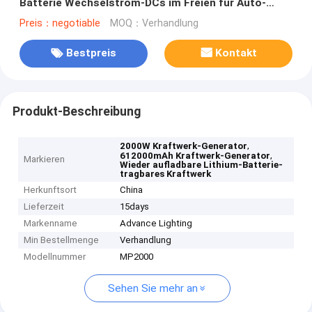
Batterie Wechselstrom-DCs im Freien für Auto-
Notfall
Preis：negotiable
MOQ：Verhandlung
Bestpreis
Kontakt
Produkt-Beschreibung
,
2000W Kraftwerk-Generator
,
612000mAh Kraftwerk-Generator
Markieren
Wieder aufladbare Lithium-Batterie-
tragbares Kraftwerk
Herkunftsort
China
Lieferzeit
15days
Markenname
Advance Lighting
Min Bestellmenge
Verhandlung
Modellnummer
MP2000
Sehen Sie mehr an