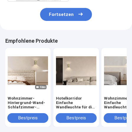
Fortsetzen
Empfohlene Produkte
Wohnzimmer-
Hotelkorridor
Wohnzimmer
Hintergrund-Wand-
Einfache
Einfache
Schlafzimmer-
Wandleuchte für die
Wandleuchte f
Nachttischlampe für
Hintergrundwand
Hintergrundw
Hotelkorridor
des Wohnzimmers
Schlafzimmer
Bestpreis
Bestpreis
Bestprei
Musterzimmer