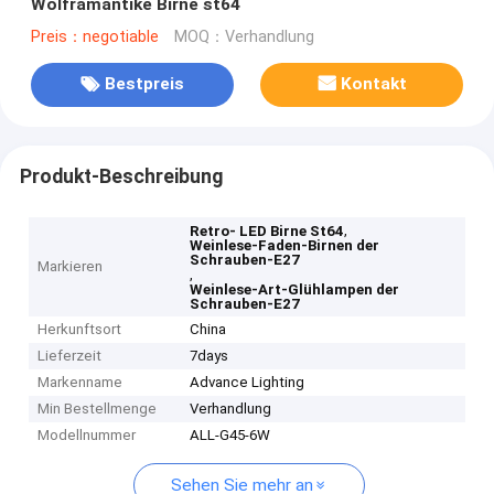
Wolframantike Birne st64
Preis：negotiable
MOQ：Verhandlung
Bestpreis
Kontakt
Produkt-Beschreibung
,
Retro- LED Birne St64
Weinlese-Faden-Birnen der
Schrauben-E27
Markieren
,
Weinlese-Art-Glühlampen der
Schrauben-E27
Herkunftsort
China
Lieferzeit
7days
Markenname
Advance Lighting
Min Bestellmenge
Verhandlung
Modellnummer
ALL-G45-6W
Sehen Sie mehr an