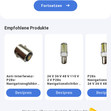
Fortsetzen
Empfohlene Produkte
Anti-Interferenz-
24 V 36 V 48 V 110 V
P28s
P28s-
2 V P28s
Navigationslic
Navigationsglühbirne
Navigationslichtbirne
24 V 36 V 48 V
24 V 36 V 48 V 110 V
Anti-Interferenz
2 V Anti-Inter
2 V
Bestpreis
Bestpreis
Bestprei