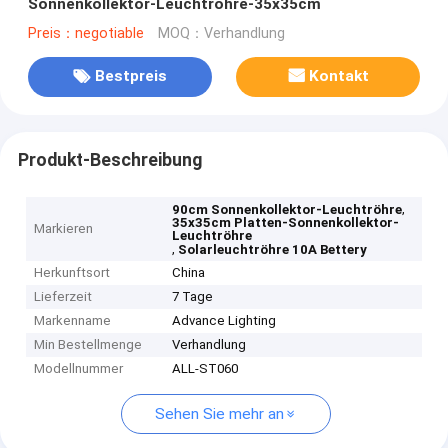
Sonnenkollektor-Leuchtröhre-35x35cm
Preis：negotiable
MOQ：Verhandlung
Bestpreis
Kontakt
Produkt-Beschreibung
,
90cm Sonnenkollektor-Leuchtröhre
35x35cm Platten-Sonnenkollektor-
Markieren
Leuchtröhre
,
Solarleuchtröhre 10A Bettery
Herkunftsort
China
Lieferzeit
7 Tage
Markenname
Advance Lighting
Min Bestellmenge
Verhandlung
Modellnummer
ALL-ST060
Sehen Sie mehr an