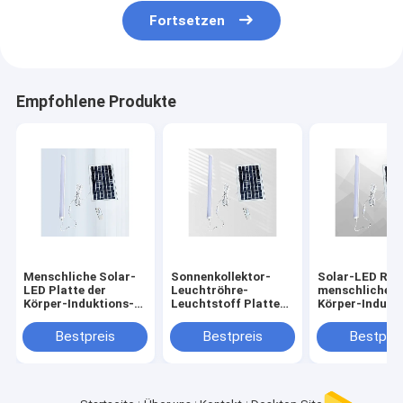
Fortsetzen
Empfohlene Produkte
Menschliche Solar-
Sonnenkollektor-
Solar-LED Roh
LED Platte der
Leuchtröhre-
menschlicher
Körper-Induktions-
Leuchtstoff Platte
Körper-Indukt
60cm der
10A des Blitzschutz-
10m-Fernbedi
Leuchtröhre-10w 6v
120cm
des Hof-30cm
Bestpreis
Bestpreis
Bestprei
im Freien