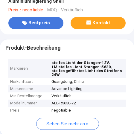
Aluminiumlegierung Shell
Preis：negotiable
MOQ：Verkäuflich
Bestpreis
Kontakt
Produkt-Beschreibung
,
steifes Licht der Stangen-12V
,
1M steifes Licht Stangen-5630
Markieren
steifes geführtes Licht des Streifens
24W
Herkunftsort
Guangdong, China
Markenname
Advance Lighting
Min Bestellmenge
Verkäuflich
Modellnummer
ALL-R5630-72
Preis
negotiable
Sehen Sie mehr an