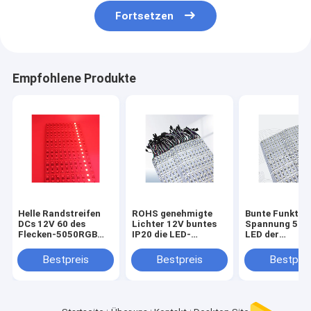
Fortsetzen
Empfohlene Produkte
Helle Randstreifen
ROHS genehmigte
Bunte Funktio
DCs 12V 60 des
Lichter 12V buntes
Spannung 50
Flecken-5050RGB
IP20 die LED-
LED der
LED bunte Lichter
Randstreifen-60
Randstreifen-
nicht wasserdicht
Licht-12V
Bestpreis
Bestpreis
Bestprei