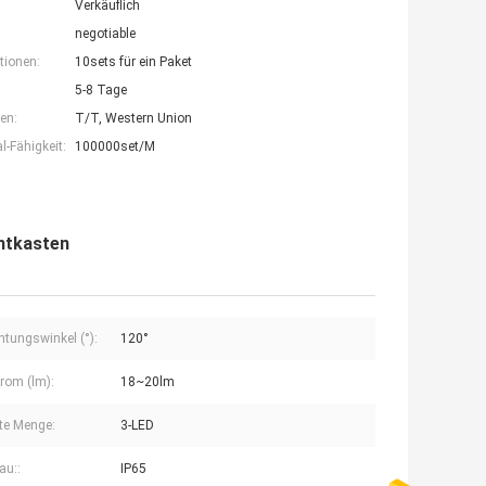
Verkäuflich
negotiable
tionen:
10sets für ein Paket
5-8 Tage
en:
T/T, Western Union
-Fähigkeit:
100000set/M
chtkasten
htungswinkel (°):
120°
trom (lm):
18~20lm
te Menge:
3-LED
au::
IP65