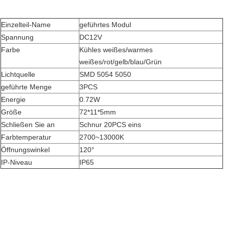
Einzelteil-Name
geführtes Modul
Spannung
DC12V
Farbe
Kühles weißes/warmes 
weißes/rot/gelb/blau/Grün
Lichtquelle
SMD 5054 5050
geführte Menge
3PCS
Energie
0.72W
Größe
72*11*5mm
Schließen Sie an
Schnur 20PCS eins
Farbtemperatur
2700~13000K
Öffnungswinkel
120°
IP-Niveau
IP65