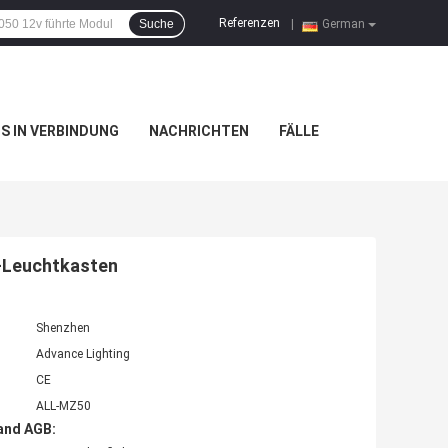
Referenzen
Suche
|
German
NS IN VERBINDUNG
NACHRICHTEN
FÄLLE
t-Leuchtkasten
Shenzhen
Advance Lighting
CE
ALL-MZ50
and AGB: