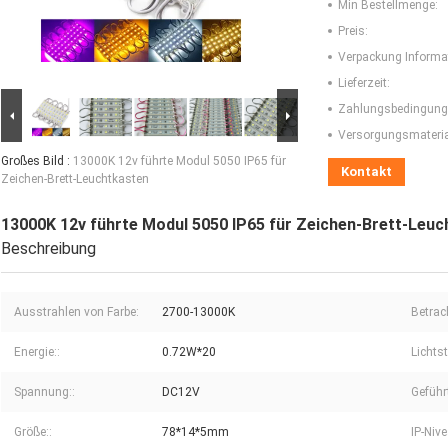
Min Bestellmenge:
Preis:
Verpackung Informa
Lieferzeit:
Zahlungsbedingung
Versorgungsmaterial
Großes Bild :
13000K 12v führte Modul 5050 IP65 für
Kontakt
Zeichen-Brett-Leuchtkasten
13000K 12v führte Modul 5050 IP65 für Zeichen-Brett-Leu
Beschreibung
Ausstrahlen von Farbe:
2700-13000K
Betrac
Energie::
0.72W*20
Lichts
Spannung::
DC12V
Geführ
Größe::
78*14*5mm
IP-Nive