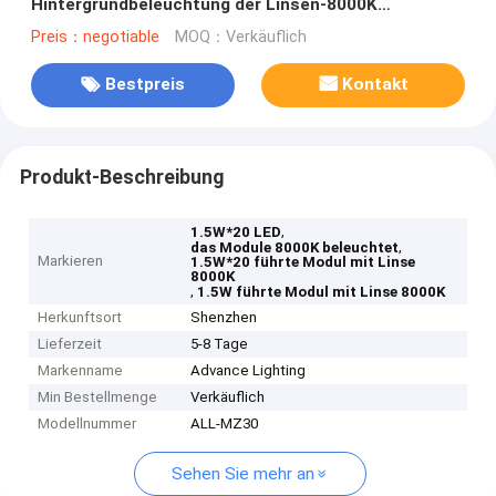
Hintergrundbeleuchtung der Linsen-8000K
beleuchtet
Preis：negotiable
MOQ：Verkäuflich
Bestpreis
Kontakt
Produkt-Beschreibung
,
1.5W*20 LED
,
das Module 8000K beleuchtet
Markieren
1.5W*20 führte Modul mit Linse
8000K
,
1.5W führte Modul mit Linse 8000K
Herkunftsort
Shenzhen
Lieferzeit
5-8 Tage
Markenname
Advance Lighting
Min Bestellmenge
Verkäuflich
Modellnummer
ALL-MZ30
Sehen Sie mehr an