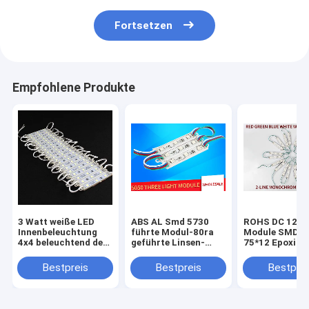
Fortsetzen
Empfohlene Produkte
3 Watt weiße LED
ABS AL Smd 5730
ROHS DC 12V 
Innenbeleuchtung
führte Modul-80ra
Module SMD5
4x4 beleuchtend der
geführte Linsen-
75*12 Epoxid
Modul-75*12*5mm
Modul-Betrachtung
beleuchtend
180 Grad
Bestpreis
Bestpreis
Bestprei