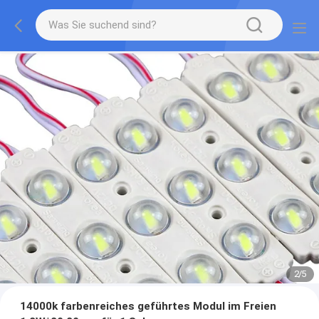
2
/
5
14000k farbenreiches geführtes Modul im Freien