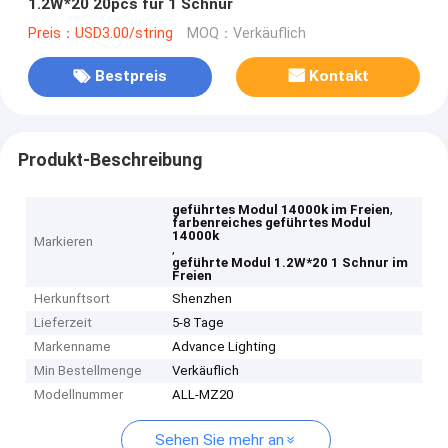
1.2W*20 20pcs für 1 Schnur
Preis：USD3.00/string
MOQ：Verkäuflich
Bestpreis
Kontakt
Produkt-Beschreibung
,
geführtes Modul 14000k im Freien
farbenreiches geführtes Modul
14000k
Markieren
,
geführte Modul 1.2W*20 1 Schnur im
Freien
Herkunftsort
Shenzhen
Lieferzeit
5-8 Tage
Markenname
Advance Lighting
Min Bestellmenge
Verkäuflich
Modellnummer
ALL-MZ20
Sehen Sie mehr an