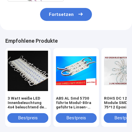
Fortsetzen
Empfohlene Produkte
3 Watt weiße LED
ABS AL Smd 5730
ROHS DC 12V 
Innenbeleuchtung
führte Modul-80ra
Module SMD5
4x4 beleuchtend der
geführte Linsen-
75*12 Epoxid
Modul-75*12*5mm
Modul-Betrachtung
beleuchtend
180 Grad
Bestpreis
Bestpreis
Bestprei