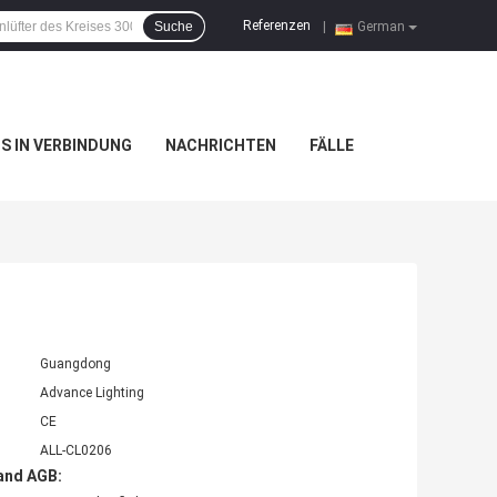
Referenzen
Suche
|
German
NS IN VERBINDUNG
NACHRICHTEN
FÄLLE
Guangdong
Advance Lighting
CE
ALL-CL0206
and AGB: