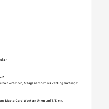
.
dukt?
en?
nerhalb versenden,
5 Tage
nachdem wir Zahlung empfangen.
sum, MasterCard, Western Union und T/T. ein.