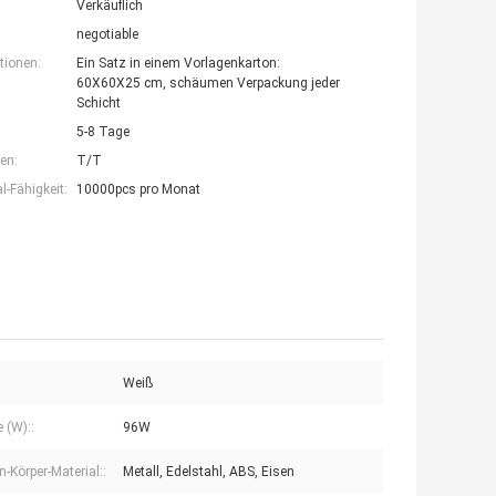
Verkäuflich
negotiable
tionen:
Ein Satz in einem Vorlagenkarton:
60X60X25 cm, schäumen Verpackung jeder
Schicht
5-8 Tage
en:
T/T
-Fähigkeit:
10000pcs pro Monat
Weiß
 (W)::
96W
-Körper-Material::
Metall, Edelstahl, ABS, Eisen