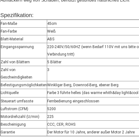
Aufflackern weg von Schaden, benutzt gesundes natürliches Licht
Spezifikation:
Fan-Maße
45cm
Fan-Farbe
Weiß
Blatt-Material
ABS
Eingangsspannung
220-240V/50/60HZ (wenn Bedarf 110V mit uns bitte on
Verbindung tritt
)
Zahl von Blättern
5 Blätter
Zahl von
3
Geschwindigkeiten
Befestigungsmöglichkeiten
Winkliger Berg, Downrod-Berg, ebener Berg
Lichtquelle
Farbe 3 führte helles (das warme whith&day light&cool
Steuerart umfasste
Fernbedienung eingeschlossen
Luftstrom (CFM)
5200
Motordrehzahl (U/min)
225
Bescheinigung
CCC, CER, ROHS
Garantie
Der Motor für 10 Jahre, anderer außer Motor 2 Jahre