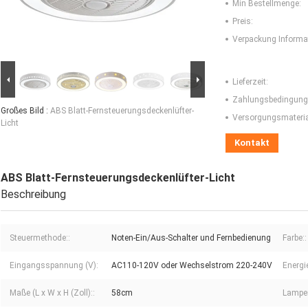
Min Bestellmenge:
Preis:
Verpackung Informa
Lieferzeit:
Zahlungsbedingung
Großes Bild :
ABS Blatt-Fernsteuerungsdeckenlüfter-
Versorgungsmaterial
Licht
Kontakt
ABS Blatt-Fernsteuerungsdeckenlüfter-Licht
Beschreibung
Steuermethode::
Noten-Ein/Aus-Schalter und Fernbedienung
Farbe::
Eingangsspannung (V):
AC110-120V oder Wechselstrom 220-240V
Energie
Maße (L x W x H (Zoll)::
58cm
Lampen