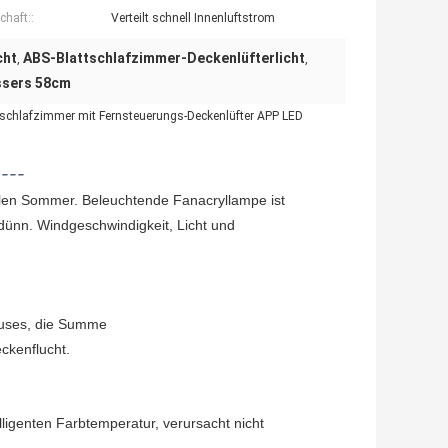
chaft::
Verteilt schnell Innenluftstrom
cht
ABS-Blattschlafzimmer-Deckenlüfterlicht
,
,
ssers 58cm
tschlafzimmer mit Fernsteuerungs-Deckenlüfter APP LED
----
hlen Sommer. Beleuchtende Fanacryllampe ist
d dünn. Windgeschwindigkeit, Licht und
Hauses, die Summe
ckenflucht.
ligenten Farbtemperatur, verursacht nicht