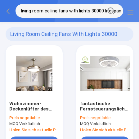
Living Room Ceiling Fans With Lights 30000
Lifespan
(2)
Wohnzimmer-
fantastische
Deckenlüfter des
Fernsteuerungslicht
Kreis-3000K mit
42W*2 des
Preis:
negotiable
Preis:
negotiable
Lebensdauer der
Deckenlüfter-80lm/W
MOQ:
Verkäuflich
MOQ:
Verkäuflich
Licht-30000
APP Conrtol
Holen Sie sich aktuelle Preis
Holen Sie sich aktuelle Preis